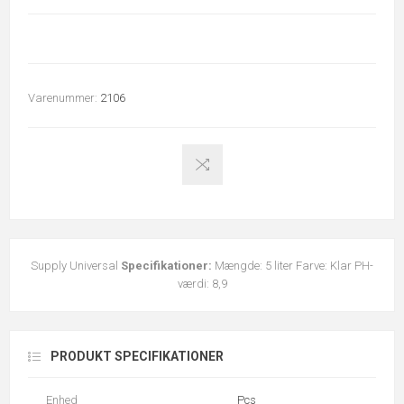
Varenummer:
2106
Supply Universal
Specifikationer:
Mængde: 5 liter Farve: Klar PH-
værdi: 8,9
PRODUKT SPECIFIKATIONER
Enhed
Pcs