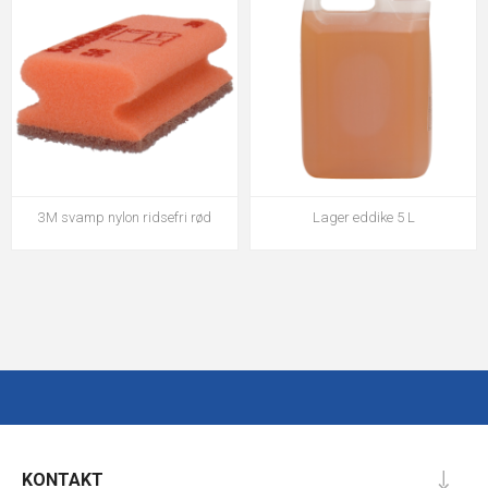
3M svamp nylon ridsefri rød
Lager eddike 5 L
KONTAKT