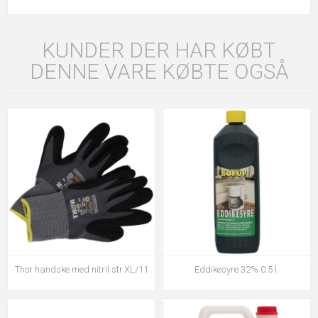
KUNDER DER HAR KØBT
DENNE VARE KØBTE OGSÅ
Thor handske med nitril str.XL/11
Eddikesyre 32% 0.5 l.