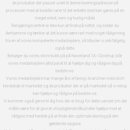
de produkter der passer unikt til denne leveringsadresse så
processen med at bestille varer til det enkelte sted kan gøres på en
meget enkel, nem og hurtig måde.
Rengøringscentret er ikke kun at finde på nettet, og sidder du
derhjemme og tænker at det kunne være rart med noget rådgivning
fra en af vores kompetente medarbejdere, så tilbyder vi selvfølgelig
også dette.
Besøger du vores store butik på på Naverland 1A i Glostrup står
vores medarbejdere altid parat til at hjælpe dig og rådgive dig på
bedste vis.
Vores medarbejdere har mange års erfaring i branchen med stort
kendskab til markedet og de produkter der er på markedet så vi netop
kan hjælpe og rådgive på bedste vis.
Vi kommer også gerne til dig hvis der er brug for dette uanset om det
måtte være for at give et uforpligtende tilbud eller hjælpe med at
rådgive med henblik på at finde den optimale løsning på den
gældende opgave.