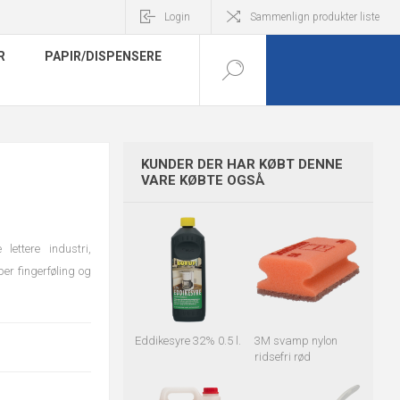
Login
Sammenlign produkter liste
R
PAPIR/DISPENSERE
KUNDER DER HAR KØBT DENNE
VARE KØBTE OGSÅ
ettere industri,
er fingerføling og
Eddikesyre 32% 0.5 l.
3M svamp nylon
ridsefri rød