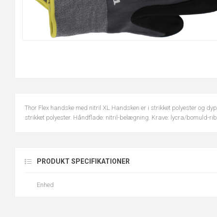
Thor Flex handske med nitril XL Handsken er i strikket polyester og dyp
strikket polyester. Håndflade: nitril-belægning. Krave: lycra/bomuld-rib
PRODUKT SPECIFIKATIONER
Enhed