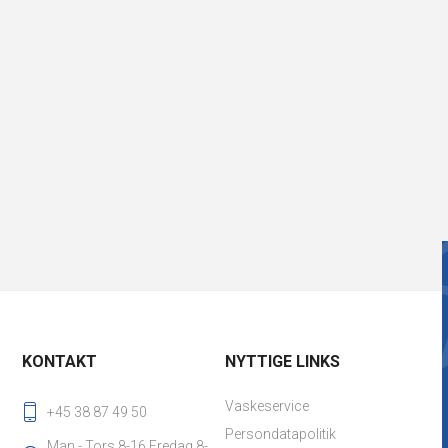
KONTAKT
NYTTIGE LINKS
Vaskeservice
+45 38 87 49 50
Persondatapolitik
Man - Tors 8-16 Fredag 8-