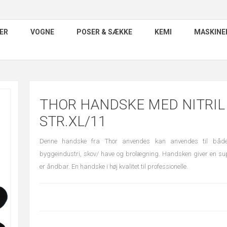
ER
VOGNE
POSER & SÆKKE
KEMI
MASKINE
THOR HANDSKE MED NITRIL
STR.XL/11
Denne handske fra Thor anvendes kan anvendes til både l
byggeindustri, skov/ have og brolægning. Handsken giver en sup
er åndbar. En handske i høj kvalitet til professionelle.