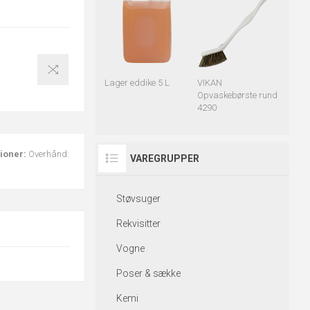
Lager eddike 5 L
VIKAN
Opvaskebørste rund
4290
tioner:
Overhånd:
VAREGRUPPER
Støvsuger
Rekvisitter
Vogne
Poser & sække
Kemi