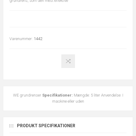
grundrens, som den mest effektive
Varenummer:
1442
WE grundrenser
Specifikationer:
Mængde: 5 liter Anvendelse: I
maskine eller uden
PRODUKT SPECIFIKATIONER