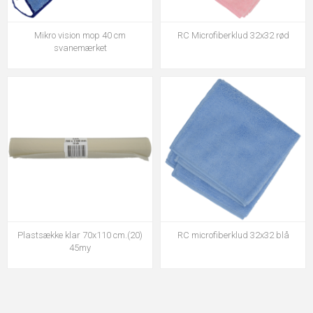
Mikro vision mop 40 cm
RC Microfiberklud 32x32 rød
svanemærket
Plastsække klar 70x110 cm.(20)
RC microfiberklud 32x32 blå
45my