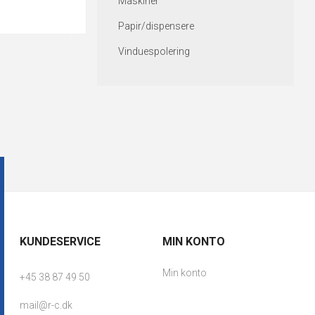
Maskiner
Papir/dispensere
Vinduespolering
KUNDESERVICE
MIN KONTO
Min konto
+45 38 87 49 50
mail@r-c.dk