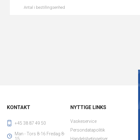
Antal i bestillingsenhed
KONTAKT
NYTTIGE LINKS
Vaskeservice
+45 38 87 49 50
Persondatapolitik
Man - Tors 8-16 Fredag 8-
15
Handelsbetingelser