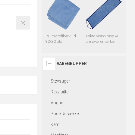
RC microfiberklud
Mikro vision mop 40
32x32 blå
cm svanemærket
VAREGRUPPER
Støvsuger
Rekvisitter
Vogne
Poser & sække
Kemi