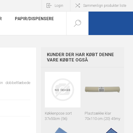
Login
Sammenlign produkter liste
R
PAPIR/DISPENSERE
KUNDER DER HAR KØBT DENNE
.
VARE KØBTE OGSÅ
in dobbeltlæbede
Køkkenpose sort
Plastsække klar
37x50cm (56)
70x110 cm.(20) 45my