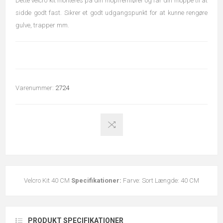
Dette velcro kit monteres på din mopfremfører og får din moppe til at
sidde godt fast. Sikrer et godt udgangspunkt for at kunne rengøre
gulve, trapper mm.
Varenummer:
2724
Velcro Kit 40 CM
Specifikationer:
Farve: Sort Længde: 40 CM
PRODUKT SPECIFIKATIONER