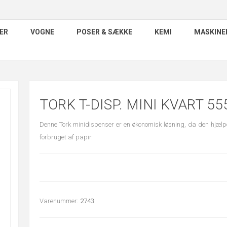
ER
VOGNE
POSER & SÆKKE
KEMI
MASKINE
TORK T-DISP. MINI KVART 55
Denne Tork minidispenser er en økonomisk løsning, da den hjælper 
forbruget af papir.
Varenummer:
2743