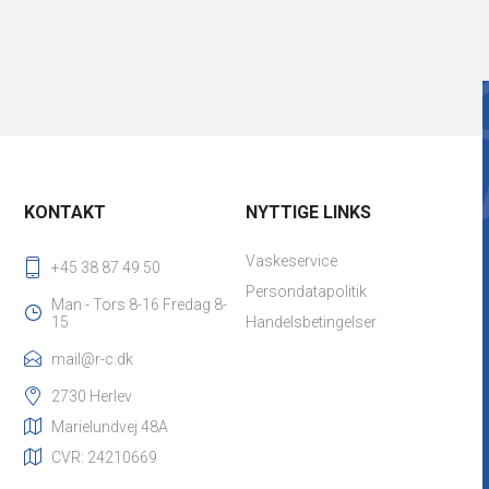
KONTAKT
NYTTIGE LINKS
Vaskeservice
+45 38 87 49 50
Persondatapolitik
Man - Tors 8-16 Fredag 8-
15
Handelsbetingelser
mail@r-c.dk
2730 Herlev
Marielundvej 48A
CVR: 24210669