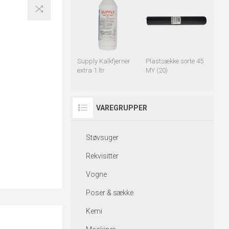
Supply Kalkfjerner
Plastsække sorte 45
extra 1 ltr
MY (20)
VAREGRUPPER
Støvsuger
Rekvisitter
Vogne
Poser & sække
Kemi