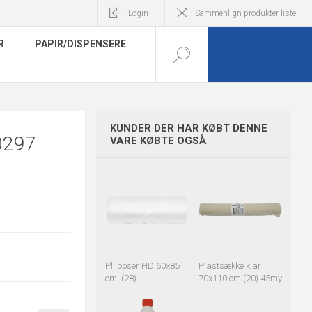
Login
Sammenlign produkter liste
R
PAPIR/DISPENSERE
KUNDER DER HAR KØBT DENNE
0297
VARE KØBTE OGSÅ
Pl. poser HD 60x85
Plastsække klar
cm. (28)
70x110 cm.(20) 45my