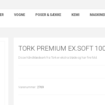
ER
VOGNE
POSER & SÆKKE
KEMI
MASKINE
TORK PREMIUM EX.SOFT 10
Disse håndklædeark fra Tork er ekstra bløde og har fire fold.
Varenummer:
2769