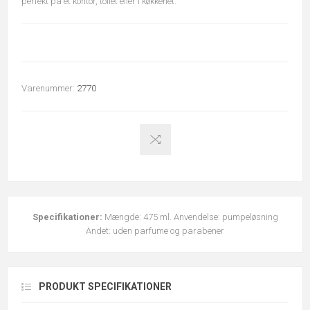
perfekt på et kontor, toilet eller i køkkenet.
Varenummer:
2770
Specifikationer:
Mængde: 475 ml. Anvendelse: pumpeløsning
Andet: uden parfume og parabener
PRODUKT SPECIFIKATIONER