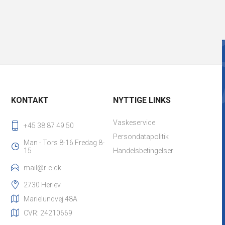
KONTAKT
NYTTIGE LINKS
Vaskeservice
+45 38 87 49 50
Persondatapolitik
Man - Tors 8-16 Fredag 8-
15
Handelsbetingelser
mail@r-c.dk
2730 Herlev
Marielundvej 48A
CVR: 24210669