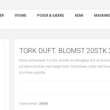
ER
VOGNE
POSER & SÆKKE
KEMI
MASKINE
TORK DUFT. BLOMST 20STK 
Denne airfreshener fra Tork spreder en behagelig duft af blomst i
på større områder med meget trafik. Airfreshener skifter selv far
til at blive udskiftet.
Varenummer:
2063B