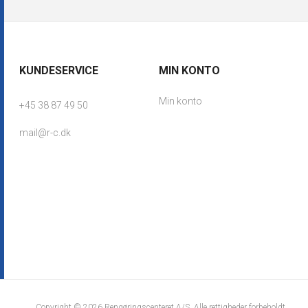
KUNDESERVICE
MIN KONTO
Min konto
+45 38 87 49 50
mail@r-c.dk
Copyright © 2026 Rengøringscenteret A/S. Alle rettigheder forbeholdt.