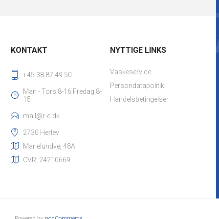
KONTAKT
NYTTIGE LINKS
Vaskeservice
+45 38 87 49 50
Persondatapolitik
Man - Tors 8-16 Fredag 8-
15
Handelsbetingelser
mail@r-c.dk
2730 Herlev
Marielundvej 48A
CVR: 24210669
Powered by
nopCommerce