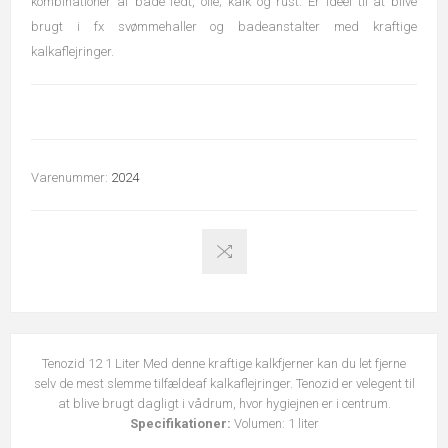
kombinationer af både fedt, olie; kalk og rust. Er ideel til at blive
brugt i fx svømmehaller og badeanstalter med kraftige
kalkaflejringer.
Varenummer:
2024
Tenozid 12 1 Liter Med denne kraftige kalkfjerner kan du let fjerne
selv de mest slemme tilfældeaf kalkaflejringer. Tenozid er velegent til
at blive brugt dagligt i vådrum, hvor hygiejnen er i centrum.
Specifikationer:
Volumen: 1 liter