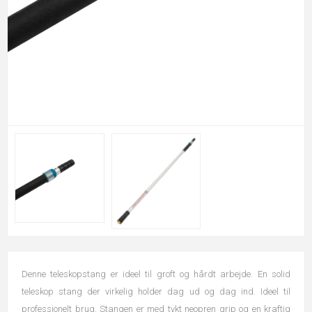
Denne teleskopstang er ideel til groft og hårdt arbejde. En solid
teleskop stang der virkelig holder dag ud og dag ind. Ideel til
professionelt brug. Stangen er med tykt neopren grip og en kraftig