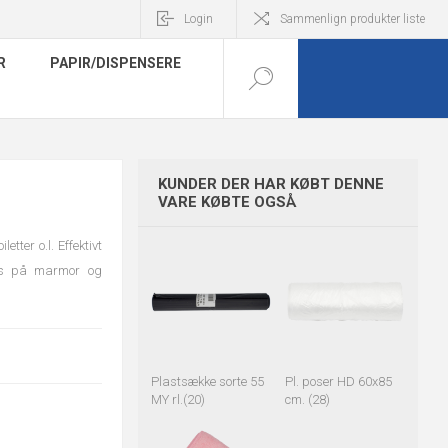
Login
Sammenlign produkter liste
R
PAPIR/DISPENSERE
KUNDER DER HAR KØBT DENNE
VARE KØBTE OGSÅ
etter o.l. Effektivt
ndes på marmor og
Plastsække sorte 55
Pl. poser HD 60x85
MY rl.(20)
cm. (28)