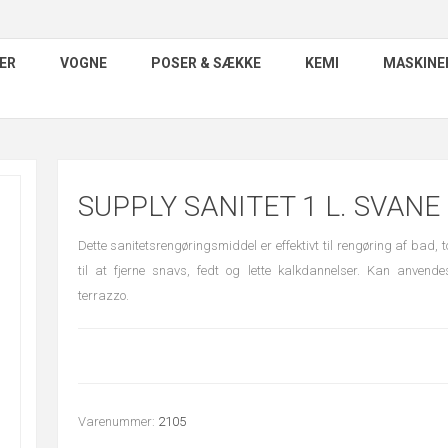
ER
VOGNE
POSER & SÆKKE
KEMI
MASKINE
SUPPLY SANITET 1 L. SVANE
Dette sanitetsrengøringsmiddel er effektivt til rengøring af bad, toil
til at fjerne snavs, fedt og lette kalkdannelser. Kan anve
terrazzo.
Varenummer:
2105