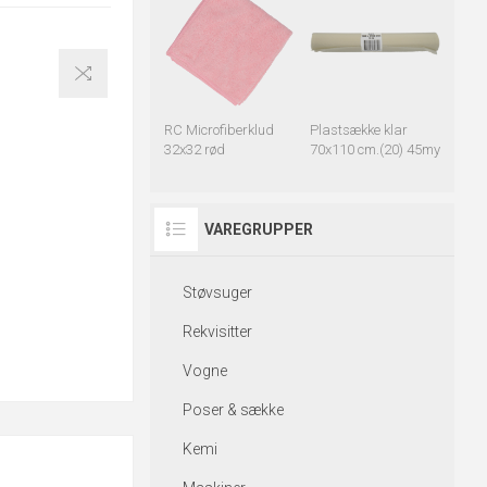
RC Microfiberklud
Plastsække klar
32x32 rød
70x110 cm.(20) 45my
VAREGRUPPER
Støvsuger
Rekvisitter
Vogne
Poser & sække
Kemi