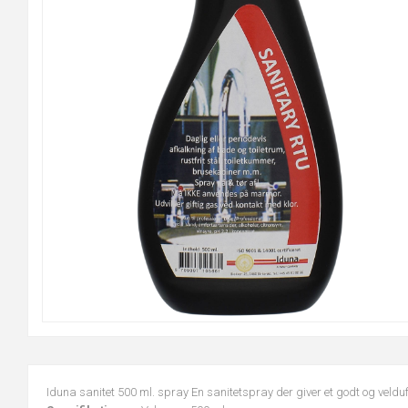
Iduna sanitet 500 ml. spray En sanitetspray der giver et godt og velduft