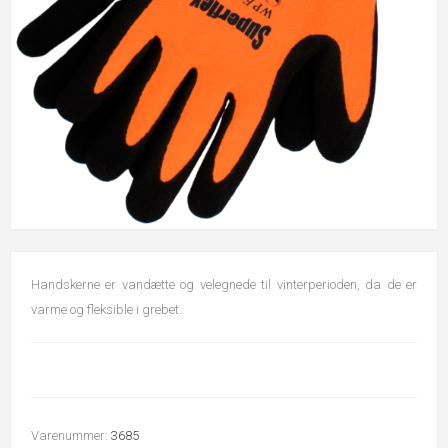
Handskerne er vandætte og velegnede til vinterperioden, da de er
varme og fleksible i grebet.
Varenummer:
3685