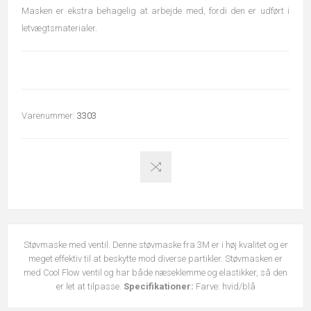
Masken er ekstra behagelig at arbejde med, fordi den er udført i
letvægtsmaterialer.
Varenummer:
3303
Støvmaske med ventil. Denne støvmaske fra 3M er i høj kvalitet og er
meget effektiv til at beskytte mod diverse partikler. Støvmasken er
med Cool Flow ventil og har både næseklemme og elastikker, så den
er let at tilpasse.
Specifikationer:
Farve: hvid/blå