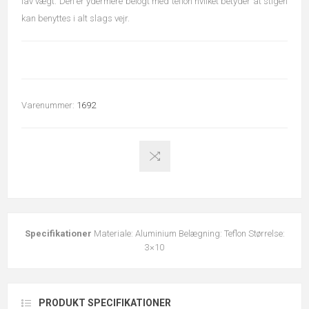
lav vægt. Den er ydermere belogt med teflon hvilket betyder at stigen
kan benyttes i alt slags vejr.
Varenummer:
1692
Specifikationer
Materiale: Aluminium Belægning: Teflon Størrelse:
3×10
PRODUKT SPECIFIKATIONER