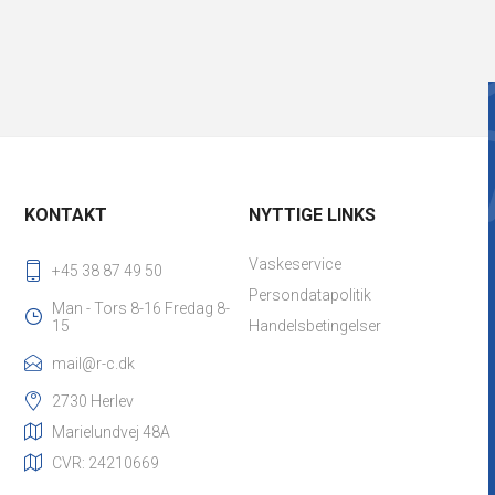
KONTAKT
NYTTIGE LINKS
Vaskeservice
+45 38 87 49 50
Persondatapolitik
Man - Tors 8-16 Fredag 8-
15
Handelsbetingelser
mail@r-c.dk
2730 Herlev
Marielundvej 48A
CVR: 24210669