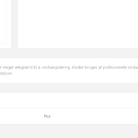
 meget velegnet til bl.a. vinduespolering. Kluden bruges af professionelle vindue
0X60 cm
Pcs