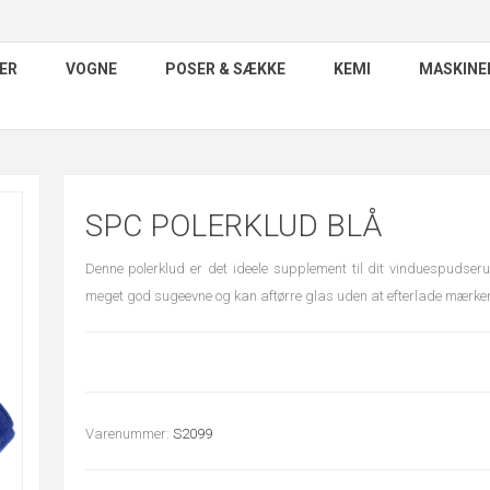
ER
VOGNE
POSER & SÆKKE
KEMI
MASKINE
SPC POLERKLUD BLÅ
Denne polerklud er det ideele supplement til dit vinduespudser
meget god sugeevne og kan aftørre glas uden at efterlade mærker
Varenummer:
S2099