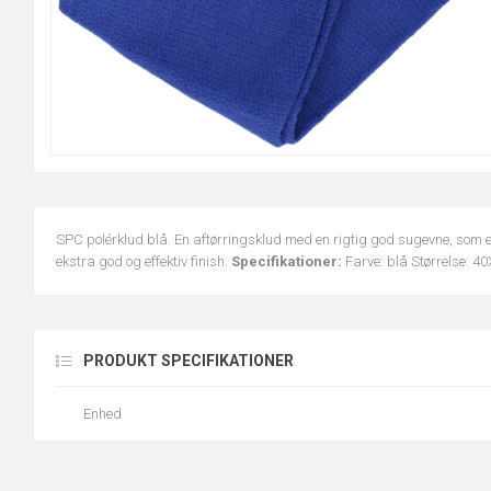
SPC polérklud blå. En aftørringsklud med en rigtig god sugevne, som er
ekstra god og effektiv finish.
Specifikationer:
Farve: blå Størrelse: 4
PRODUKT SPECIFIKATIONER
Enhed