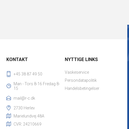
KONTAKT
NYTTIGE LINKS
Vaskeservice
+45 38 87 49 50
Persondatapolitik
Man - Tors 8-16 Fredag 8-
15
Handelsbetingelser
mail@r-c.dk
2730 Herlev
Marielundvej 48A
CVR: 24210669