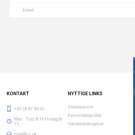
Enhed
KONTAKT
NYTTIGE LINKS
Vaskeservice
+45 38 87 49 50
Persondatapolitik
Man - Tors 8-16 Fredag 8-
15
Handelsbetingelser
mail@r-c.dk