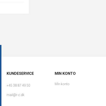
KUNDESERVICE
MIN KONTO
Min konto
+45 38 87 49 50
mail@r-c.dk