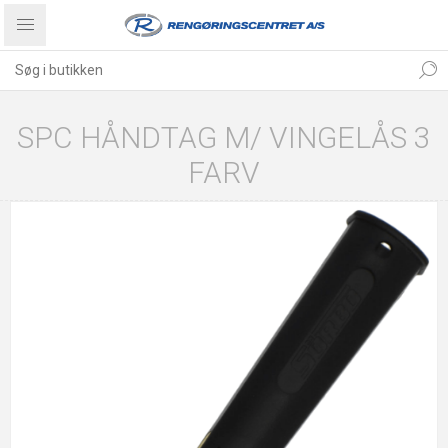
SPC HÅNDTAG M/ VINGELÅS 3
FARV