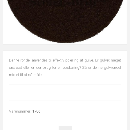
Denne rondel anvendes til effektiv polering af gulve. Er gulvet meget
snavset eller er der brug for en opskuring? Så er denne gulvrondel
midlet til at nå målet.
Varenummer:
1706