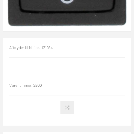
Afbryder til Nilfisk UZ 934
Varenummer:
2900