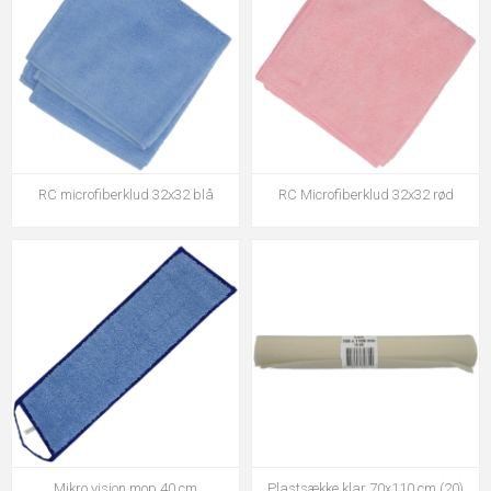
RC microfiberklud 32x32 blå
RC Microfiberklud 32x32 rød
Mikro vision mop 40 cm
Plastsække klar 70x110 cm.(20)