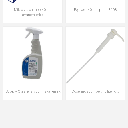
Mikro vision mop 40 cm
Fejekost 40 cm. plast 3108
svanemærket
Supply Glasrens 750ml svanemrk
Doseringspumpe til 5 liter dk.