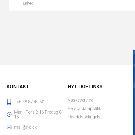
Enhed
KONTAKT
NYTTIGE LINKS
Vaskeservice
+45 38 87 49 50
Persondatapolitik
Man - Tors 8-16 Fredag 8-
15
Handelsbetingelser
mail@r-c.dk