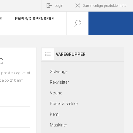
Login
Sammenlign produkter liste
R
PAPIR/DISPENSERE
VAREGRUPPER
D
Støvsuger
 praktisk og let at
 på op 210 mm.
Rekvisitter
Vogne
Poser & sække
Kemi
Maskiner