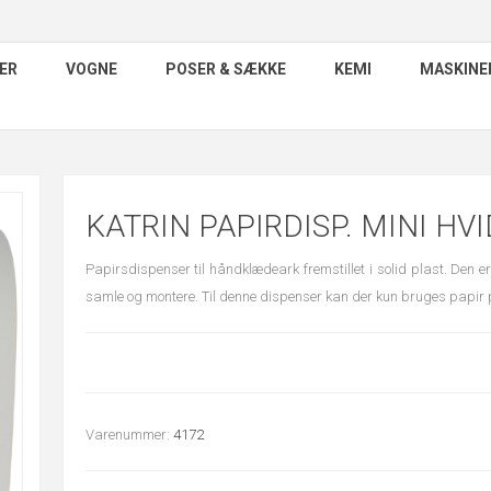
ER
VOGNE
POSER & SÆKKE
KEMI
MASKINE
KATRIN PAPIRDISP. MINI HVI
Papirsdispenser til håndklædeark fremstillet i solid plast. Den er
samle og montere. Til denne dispenser kan der kun bruges papir
Varenummer:
4172