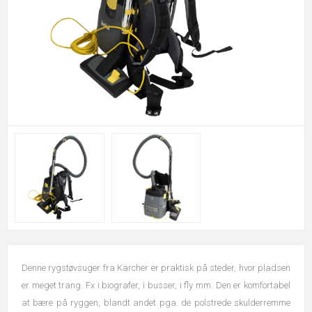
Denne rygstøvsuger fra Kärcher er praktisk på steder, hvor pladsen
er meget trang. Fx i biografer, i busser, i fly mm. Den er komfortabel
at bære på ryggen, blandt andet pga. de polstrede skulderremme