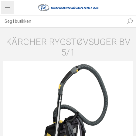
KÄRCHER RYGSTØVSUGER BV
5/1