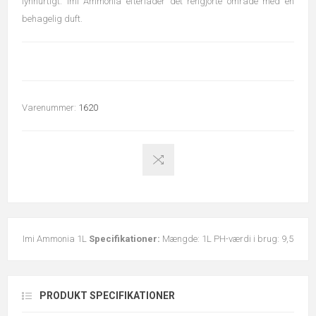
lynhurtigt. Imi Ammonia efterlader det rengjorte område med en
behagelig duft.
Varenummer:
1620
Imi Ammonia 1L
Specifikationer:
Mængde: 1L PH-værdi i brug: 9,5
PRODUKT SPECIFIKATIONER