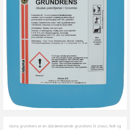
Iduna grundrens er en dybderensende grundrens til snavs, fedt og