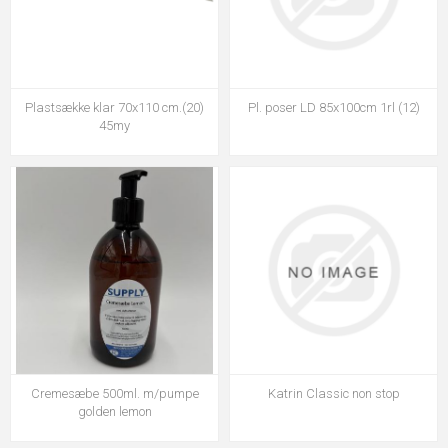
Plastsække klar 70x110 cm.(20)
Pl. poser LD 85x100cm 1rl (12)
45my
Cremesæbe 500ml. m/pumpe
Katrin Classic non stop
golden lemon