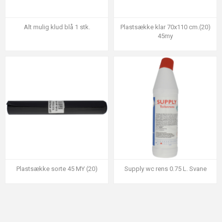
Alt mulig klud blå 1 stk.
Plastsække klar 70x110 cm.(20)
45my
Plastsække sorte 45 MY (20)
Supply wc rens 0.75 L. Svane