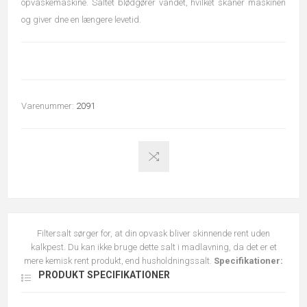
opvaskemaskine. Saltet blødgører vandet, hvilket skåner maskinen
og giver dne en længere levetid.
Varenummer:
2091
Filtersalt sørger for, at din opvask bliver skinnende rent uden
kalkpest. Du kan ikke bruge dette salt i madlavning, da det er et
mere kemisk rent produkt, end husholdningssalt.
Specifikationer:
PRODUKT SPECIFIKATIONER