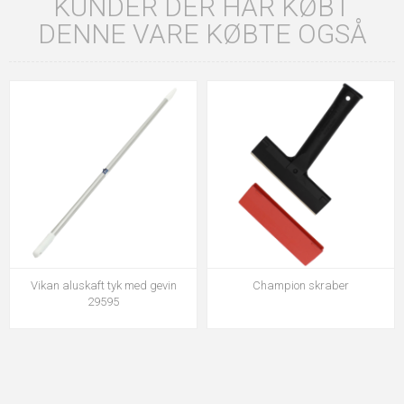
KUNDER DER HAR KØBT
DENNE VARE KØBTE OGSÅ
Vikan aluskaft tyk med gevin
Champion skraber
29595