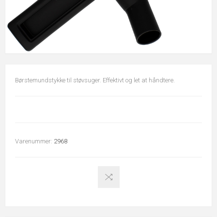
Børstemundstykke til støvsuger. Effektivt og let at håndtere.
Varenummer:
2968