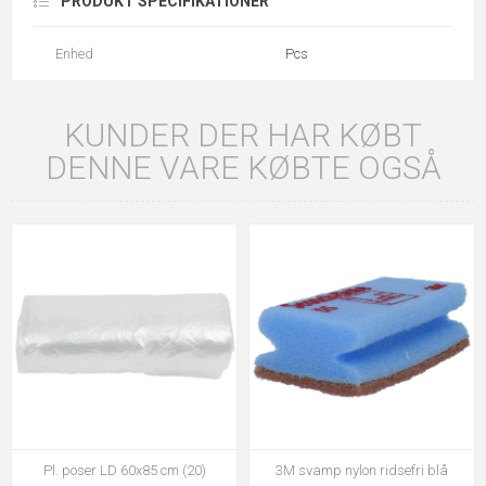
PRODUKT SPECIFIKATIONER
Enhed
Pcs
KUNDER DER HAR KØBT
DENNE VARE KØBTE OGSÅ
Pl. poser LD 60x85 cm (20)
3M svamp nylon ridsefri blå