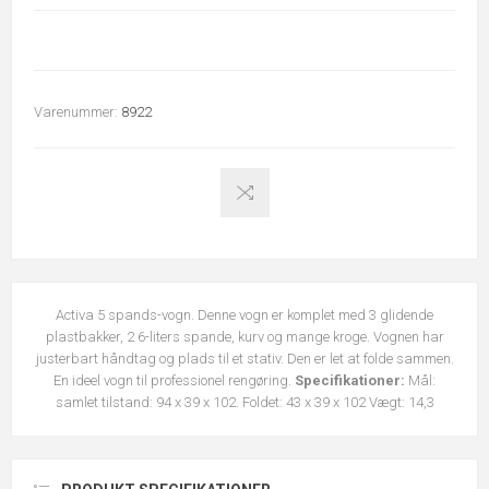
Varenummer:
8922
Activa 5 spands-vogn. Denne vogn er komplet med 3 glidende
plastbakker, 2 6-liters spande, kurv og mange kroge. Vognen har
justerbart håndtag og plads til et stativ. Den er let at folde sammen.
En ideel vogn til professionel rengøring.
Specifikationer:
Mål:
samlet tilstand: 94 x 39 x 102. Foldet: 43 x 39 x 102 Vægt: 14,3