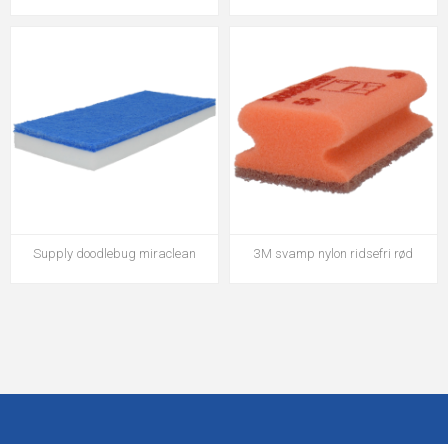
Supply doodlebug miraclean
3M svamp nylon ridsefri rød